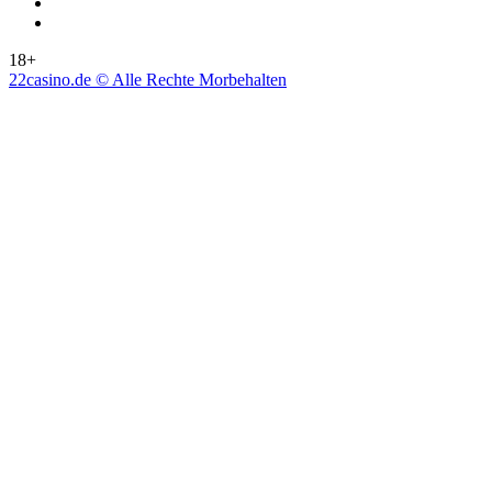
18+
22casino.de © Alle Rechte Мorbehalten