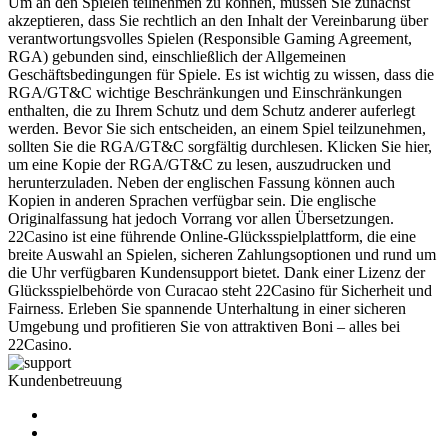
Um an den Spielen teilnehmen zu können, müssen Sie zunächst
akzeptieren, dass Sie rechtlich an den Inhalt der Vereinbarung über
verantwortungsvolles Spielen (Responsible Gaming Agreement,
RGA) gebunden sind, einschließlich der Allgemeinen
Geschäftsbedingungen für Spiele. Es ist wichtig zu wissen, dass die
RGA/GT&C wichtige Beschränkungen und Einschränkungen
enthalten, die zu Ihrem Schutz und dem Schutz anderer auferlegt
werden. Bevor Sie sich entscheiden, an einem Spiel teilzunehmen,
sollten Sie die RGA/GT&C sorgfältig durchlesen. Klicken Sie hier,
um eine Kopie der RGA/GT&C zu lesen, auszudrucken und
herunterzuladen. Neben der englischen Fassung können auch
Kopien in anderen Sprachen verfügbar sein. Die englische
Originalfassung hat jedoch Vorrang vor allen Übersetzungen.
22Casino ist eine führende Online-Glücksspielplattform, die eine
breite Auswahl an Spielen, sicheren Zahlungsoptionen und rund um
die Uhr verfügbaren Kundensupport bietet. Dank einer Lizenz der
Glücksspielbehörde von Curacao steht 22Casino für Sicherheit und
Fairness. Erleben Sie spannende Unterhaltung in einer sicheren
Umgebung und profitieren Sie von attraktiven Boni – alles bei
22Casino.
Kundenbetreuung