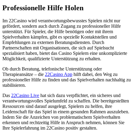
Professionelle Hilfe Holen
Im 22Casino wird verantwortungsbewusstes Spielen nicht nur
gefördert, sondern auch durch Zugang zu professioneller Hilfe
unterstützt. Für Spieler, die Hilfe benötigen oder mit ihrem
Spielverhalten kämpfen, gibt es spezielle Kontaktstellen und
Empfehlungen zu externen Beratungsdiensten. Durch
Partnerschaften mit Organisationen, die sich auf Spielsucht
spezialisiert haben, bietet das Casino Spielern eine unkomplizierte
Möglichkeit, qualifizierte Unterstützung zu erhalten.
Ob durch Beratung, telefonische Unterstützung oder
Therapieansätze – die
22Casino App
hilft dabei, den Weg zu
professioneller Hilfe zu finden und das Spielverhalten nachhaltig zu
stabilisieren.
Das
22Casino Live
hat sich dazu verpflichtet, ein sicheres und
verantwortungsvolles Spielumfeld zu schaffen. Die bereitgestellten
Ressourcen sind darauf ausgelegt, Spielern zu helfen, ihre
Leidenschaft für das Spiel in einem gesunden Rahmen auszuleben.
Indem Sie die Anzeichen von problematischem Spielverhalten
erkennen und rechtzeitig Hilfe in Anspruch nehmen, können Sie
Ihre Spielerfahrung im 22Casino positiv gestalten.