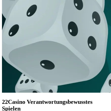
22Casino Verantwortungsbewusstes
Spielen